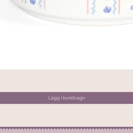
Snabbvisning
Lägg i kundvagn