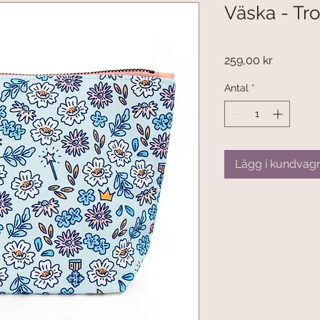
Väska - Tro
Pris
259,00 kr
Antal
*
Lägg i kundvag