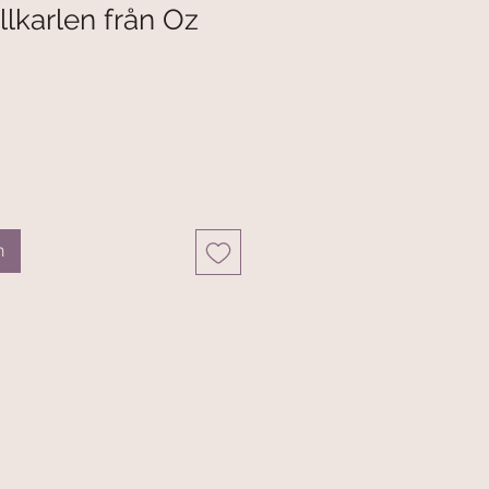
llkarlen från Oz
n