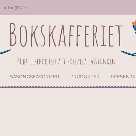
dlar för 500 kr
Bokskafferiet
Boktillbehör för att förgylla lässtunden
SÄSONGSFAVORITER
PRODUKTER
PRESENT