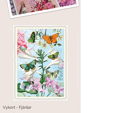
Vykort - Fjärilar
Vykort - Fiskar i ha