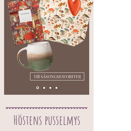
Till SÄSONGSFAVORITER
Höstens pusselmys