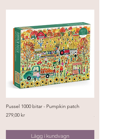
Pussel 1000 bitar - Pumpkin patch
Pussel 300 bitar - Tri
Pris
Pris
279,00 kr
269,00 kr
Lägg i kundvagn