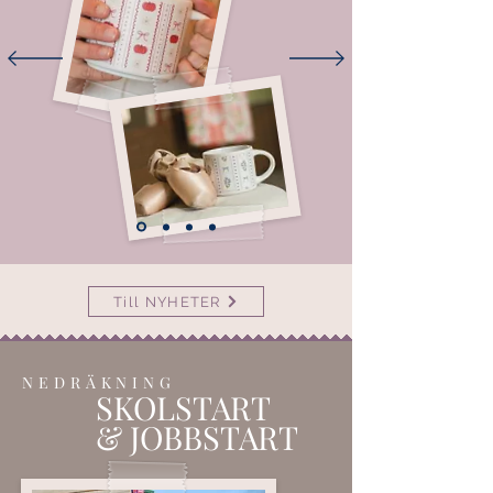
Till NYHETER
NEDRÄKNING
SKOLSTART
& JOBBSTART