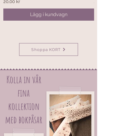
Pris
Pris
20,00 kr
20,00 kr
Lägg i kundvagn
Shoppa KORT
Kolla in vår
fina
kollektion
med bokpåsar