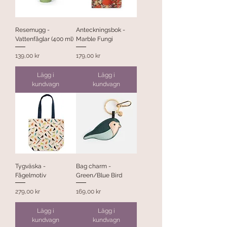
Resemugg -
Anteckningsbok -
Vattenfåglar (400 ml)
Marble Fungi
Pris
Pris
139,00 kr
179,00 kr
Lägg i
Lägg i
kundvagn
kundvagn
Tygväska -
Bag charm -
Fågelmotiv
Green/Blue Bird
Pris
Pris
279,00 kr
169,00 kr
Lägg i
Lägg i
kundvagn
kundvagn