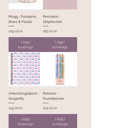
Mugg - Pumpkins,
Pennskrin -
Bows & Florals
Skiljetecken
Pris
Pris
249,00 kr
189,00 kr
Lägg i
Lägg i
kundvagn
kundvagn
Anteckningsblock -
Pennset -
Dragonfly
Favoritböcker
Pris
Pris
149,00 kr
159,00 kr
Lägg i
Lägg i
kundvagn
kundvagn