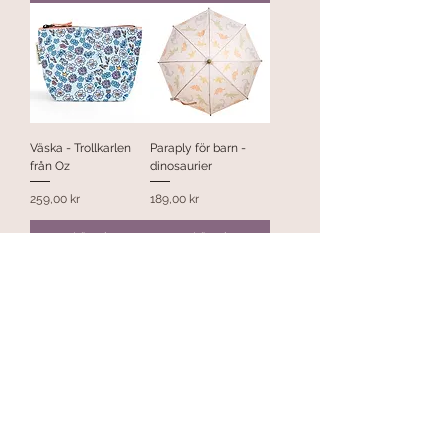
Väska - Trollkarlen
Paraply för barn -
från Oz
dinosaurier
Pris
Pris
259,00 kr
189,00 kr
Lägg i
Lägg i
kundvagn
kundvagn
Paraply för barn -
Mugg - Book Stack
Garden fairy
(medelstor)