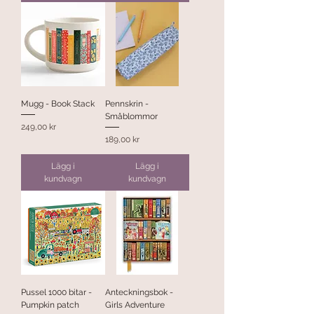
Mugg - Book Stack
Pennskrin -
Småblommor
Pris
249,00 kr
Pris
189,00 kr
Lägg i
Lägg i
kundvagn
kundvagn
Pussel 1000 bitar -
Anteckningsbok -
Pumpkin patch
Girls Adventure