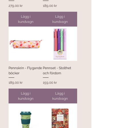
Pris
Pris
279,00 kr
189,00 kr
Lägg i
Lägg i
kundvagn
kundvagn
Pennskrin - Flygande
Pennset - Stolthet
böcker
och fördom
Pris
Pris
189,00 kr
159,00 kr
Lägg i
Lägg i
kundvagn
kundvagn