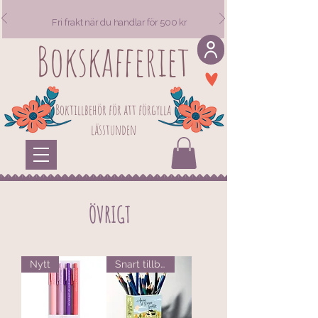
Fri frakt när du handlar för 500 kr
Bokskafferiet
Visa poäng
Boktillbehör för att förgylla
lässtunden
ÖVRIGT
Nytt
Snart tillbaka