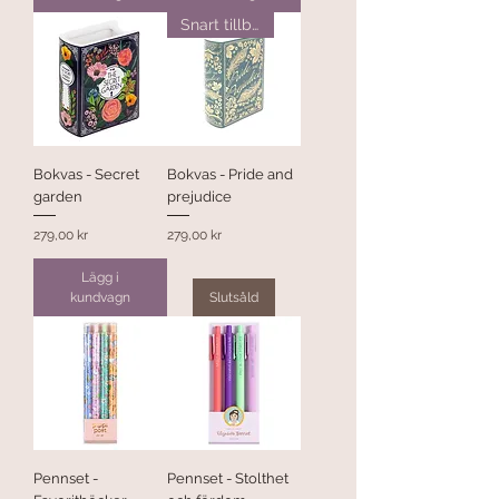
Snart tillbaka
Bokvas - Secret
Bokvas - Pride and
garden
prejudice
Pris
Pris
279,00 kr
279,00 kr
Lägg i
kundvagn
Slutsåld
Pennset -
Pennset - Stolthet