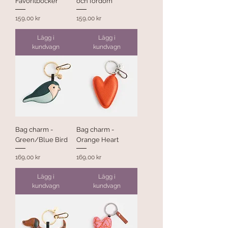
Favoritböcker
och fördom
Pris
Pris
159,00 kr
159,00 kr
Lägg i
Lägg i
kundvagn
kundvagn
Bag charm -
Bag charm -
Green/Blue Bird
Orange Heart
Pris
Pris
169,00 kr
169,00 kr
Lägg i
Lägg i
kundvagn
kundvagn