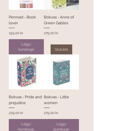
Pennset - Book
Bokvas - Anne of
lover
Green Gables
Pris
Pris
159,00 kr
279,00 kr
Lägg i
kundvagn
Slutsåld
Bokvas - Pride and
Bokvas - Little
prejudice
women
Pris
Pris
279,00 kr
279,00 kr
Lägg i
Lägg i
kundvagn
kundvagn